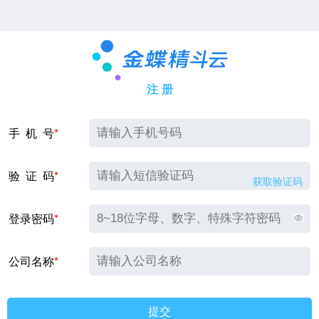
注 册
手 机 号
*
验 证 码
*
获取验证码
登录密码
*
公司名称
*